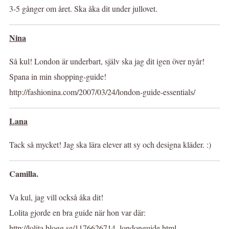
3-5 gånger om året. Ska åka dit under jullovet.
Nina
Så kul! London är underbart, själv ska jag dit igen över nyår!
Spana in min shopping-guide!
http://fashionina.com/2007/03/24/london-guide-essentials/
Lana
Tack så mycket! Jag ska lära elever att sy och designa kläder. :)
Camilla.
Va kul, jag vill också åka dit!
Lolita gjorde en bra guide när hon var där:
http://lolita.blogg.se/1176626714_londonguide.html