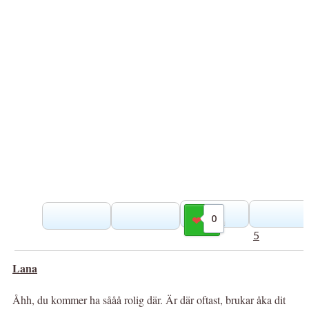
0
Gilla
5
Lana
Åhh, du kommer ha sååå rolig där. Är där oftast, brukar åka dit