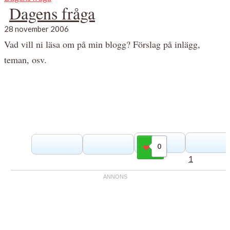
Dagens fråga
28 november 2006
Vad vill ni läsa om på min blogg? Förslag på inlägg,
teman, osv.
0
Gilla
1