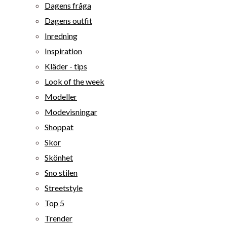
Dagens fråga
Dagens outfit
Inredning
Inspiration
Kläder - tips
Look of the week
Modeller
Modevisningar
Shoppat
Skor
Skönhet
Sno stilen
Streetstyle
Top 5
Trender