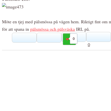
Möte en tjej med pälsmössa på vägen hem. Riktigt fint om man
för att spana in
pälsmössa och pälsväska
IRL på.
0
Gilla
0