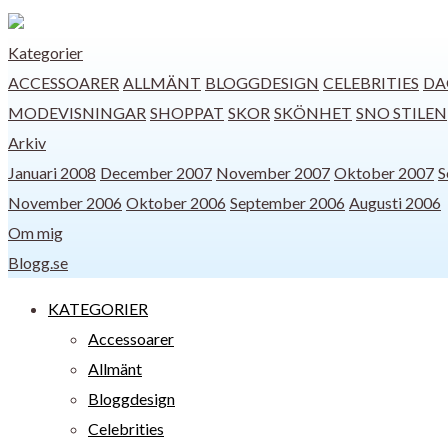
Kategorier
ACCESSOARER
ALLMÄNT
BLOGGDESIGN
CELEBRITIES
DA
MODEVISNINGAR
SHOPPAT
SKOR
SKÖNHET
SNO STILEN
Arkiv
Januari 2008
December 2007
November 2007
Oktober 2007
S
November 2006
Oktober 2006
September 2006
Augusti 2006
Om mig
Blogg.se
KATEGORIER
Accessoarer
Allmänt
Bloggdesign
Celebrities