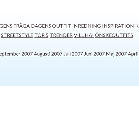
GENS FRÅGA
DAGENS OUTFIT
INREDNING
INSPIRATION
K
STREETSTYLE
TOP 5
TRENDER
VILL HA!
ÖNSKEOUTFITS
eptember 2007
Augusti 2007
Juli 2007
Juni 2007
Maj 2007
Apri