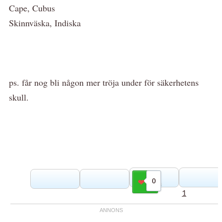
Cape, Cubus
Skinnväska, Indiska
ps. får nog bli någon mer tröja under för säkerhetens
skull.
0
Gilla
1