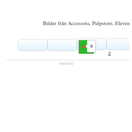
Bilder från Accessora, Pulpstore, Eleven
0
Gilla
2